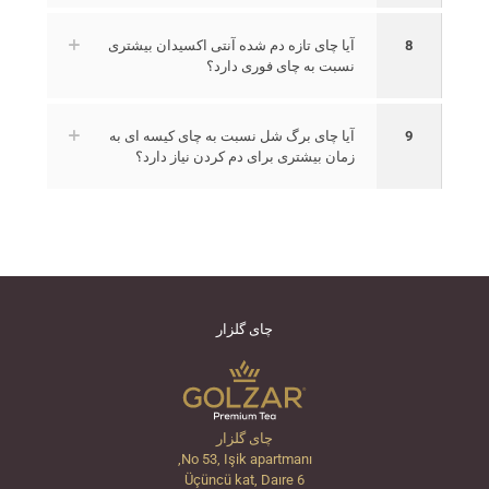
8
آیا چای تازه دم شده آنتی اکسیدان بیشتری
نسبت به چای فوری دارد؟
9
آیا چای برگ شل نسبت به چای کیسه ای به
زمان بیشتری برای دم کردن نیاز دارد؟
چای گلزار
چای گلزار
No 53, Işik apartmanı,
Üçüncü kat, Daıre 6