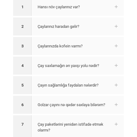
1
Hansı növ çaylarınız var?
2
Çaylarınız haradan gəlir?
3
Çaylarınızda kofein varmı?
4
Çay saxlamağın ən yaxşı yolu nədir?
5
Çayın sağlamlığa faydaları nələrdir?
6
Golzar çayını nə qədər saxlaya bilərəm?
7
Çay paketlərini yenidən istifadə etmək
olarmı?