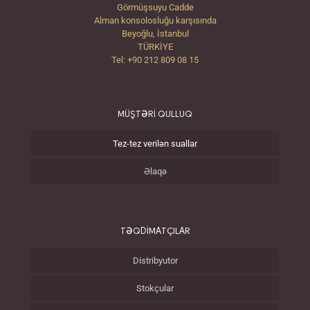
Görmüşsuyu Cadde
Alman konsolosluğu karşısında
Beyoğlu, İstanbul
TÜRKİYE
Tel: +90 212 809 08 15
MÜŞTƏRİ QULLUQ
Tez-tez verilən suallar
Əlaqə
TƏQDİMATÇILAR
Distribyutor
Stokçular