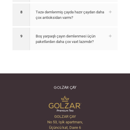
8
Təzə dəmlənmiş çayda hazır çaydan daha
çox antioksidan varmı?
9
Boş yarpaqlı çayın dəmlənməsi üçün
paketlərdən daha çox vaxt lazımdır?
GOLZAR ÇAY
GOLZAR ÇAY
No 53, Işik apartmanı,
Üçüncü kat, Daıre 6