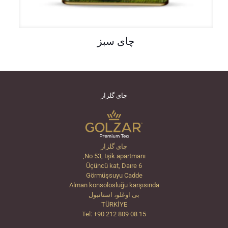
چای سبز
چای گلزار
چای گلزار
No 53, Işik apartmanı,
Üçüncü kat, Daıre 6
Görmüşsuyu Cadde
Alman konsolosluğu karşısında
بی اوغلو، استانبول
TÜRKİYE
Tel: +90 212 809 08 15