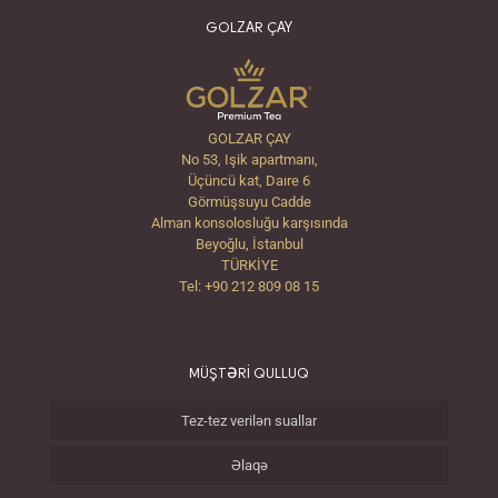
GOLZAR ÇAY
GOLZAR ÇAY
No 53, Işik apartmanı,
Üçüncü kat, Daıre 6
Görmüşsuyu Cadde
Alman konsolosluğu karşısında
Beyoğlu, İstanbul
TÜRKİYE
Tel: +90 212 809 08 15
MÜŞTƏRİ QULLUQ
Tez-tez verilən suallar
Əlaqə