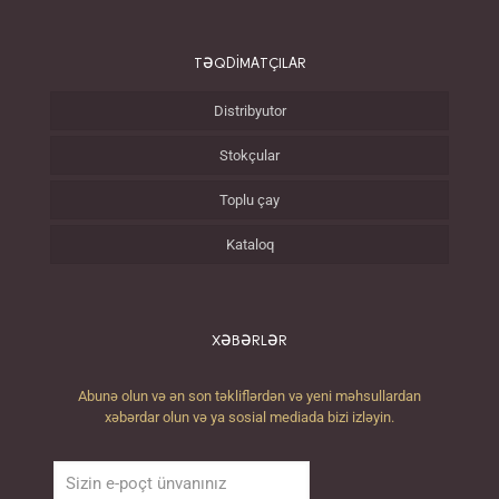
TƏQDİMATÇILAR
Distribyutor
Stokçular
Toplu çay
Kataloq
XƏBƏRLƏR
Abunə olun və ən son təkliflərdən və yeni məhsullardan
xəbərdar olun və ya sosial mediada bizi izləyin.