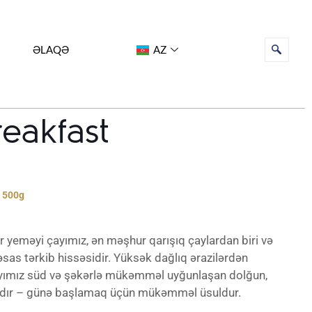
ƏLAQƏ
AZ
reakfast
, 500g
r yeməyi çayımız, ən məşhur qarışıq çaylardan biri və
əsas tərkib hissəsidir. Yüksək dağlıq ərazilərdən
yımız süd və şəkərlə mükəmməl uyğunlaşan dolğun,
dır – günə başlamaq üçün mükəmməl üsuldur.