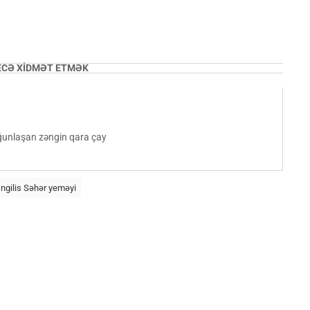
ECƏ XİDMƏT ETMƏK
unlaşan zəngin qara çay
İngilis Səhər yeməyi