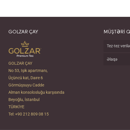
GOLZAR ÇAY
MÜŞTƏRİ 
Tez-tez verilə
Əlaqə
GOLZAR ÇAY
No 53, Işik apartmanı,
Üçüncü kat, Daıre 6
Görmüşsuyu Cadde
Alman konsolosluğu karşısında
Beyoğlu, İstanbul
TÜRKİYE
Tel: +90 212 809 08 15