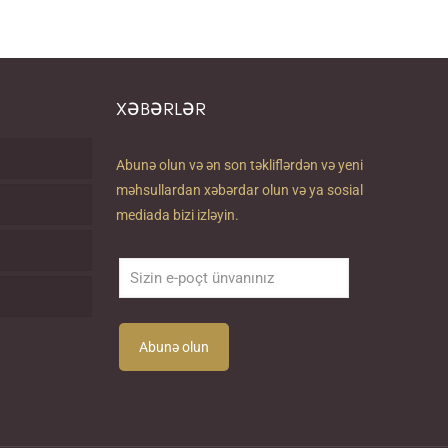
XƏBƏRLƏR
Abunə olun və ən son təkliflərdən və yeni
məhsullardan xəbərdar olun və ya sosial
mediada bizi izləyin.