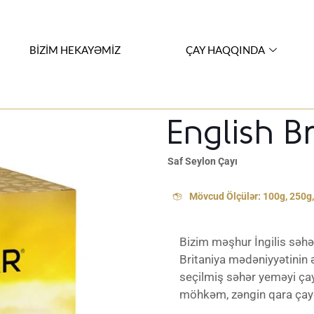
BİZİM HEKAYƏMİZ
ÇAY HAQQINDA
English B
Saf Seylon Çayı
Mövcud Ölçülər: 100g, 250g
Bizim məşhur İngilis səhə
Britaniya mədəniyyətinin 
seçilmiş səhər yeməyi ça
möhkəm, zəngin qara çay