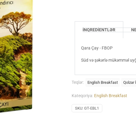
İNQREDİENTLƏR
N
Qara Çay - FBOP
Süd və şəkərlə mükəmməl uyğ
Teqlər:
English Breakfast
Qolzar 
Kateqoriya:
English Breakfast
SKU:
GT-EBL1