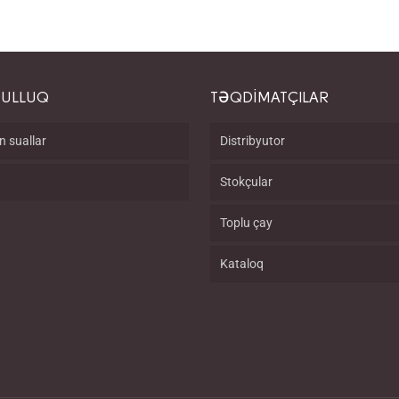
QULLUQ
TƏQDİMATÇILAR
n suallar
Distribyutor
Stokçular
Toplu çay
Kataloq