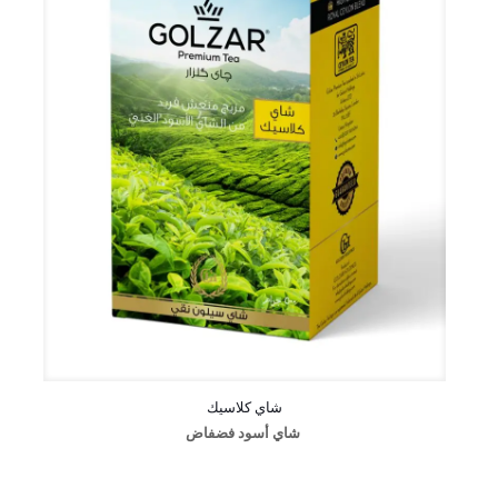
شاي كلاسيك
شاي أسود فضفاض