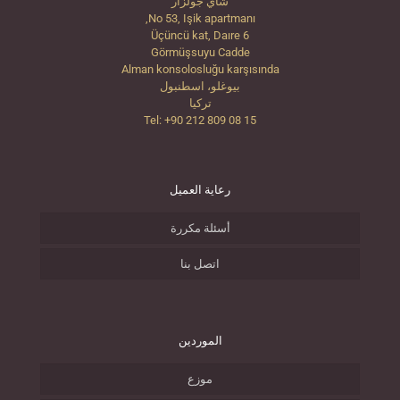
شاي جولزار
No 53, Işik apartmanı,
Üçüncü kat, Daıre 6
Görmüşsuyu Cadde
Alman konsolosluğu karşısında
بيوغلو، اسطنبول
تركيا
Tel: +90 212 809 08 15
رعاية العميل
أسئلة مكررة
اتصل بنا
الموردين
موزع