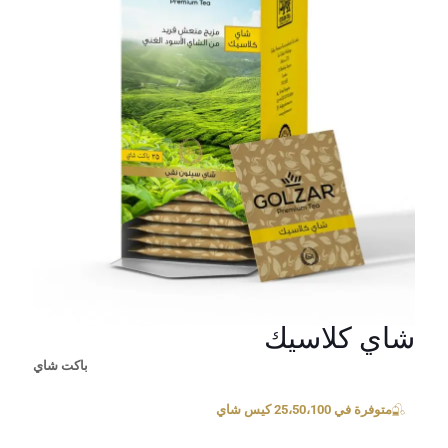
شاي كلاسيك
باكت شاي
متوفرة في 25،50،100 كيس شاي