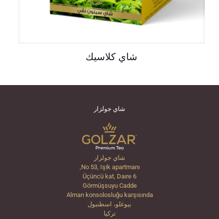
شاي كلاسيك
شاي جولزار
شاي جولزار
No 53, Işik apartmanı,
Üçüncü kat, Daıre 6
Görmüşsuyu Cadde
Alman konsolosluğu karşısında
بيوغلو، اسطنبول
تركيا