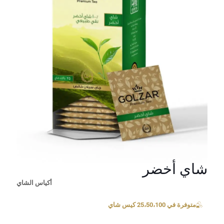
شاي أخضر
أكياس الشاي
متوفرة في 25،50،100 كيس شاي