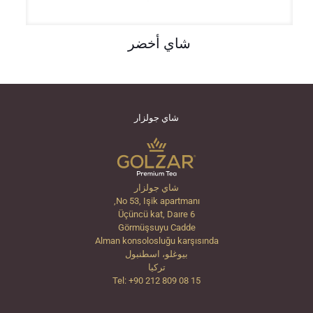
شاي أخضر
شاي جولزار
شاي جولزار
No 53, Işik apartmanı,
Üçüncü kat, Daıre 6
Görmüşsuyu Cadde
Alman konsolosluğu karşısında
بيوغلو، اسطنبول
تركيا
Tel: +90 212 809 08 15