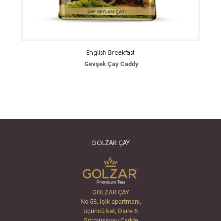
English Breakfast
Gevşek Çay Caddy
GOLZAR ÇAY
GOLZAR ÇAY
No 53, Işik apartmanı,
Üçüncü kat, Daıre 6
Görmüşsuyu Cadde