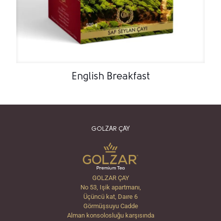
English Breakfast
GOLZAR ÇAY
GOLZAR ÇAY
No 53, Işik apartmanı,
Üçüncü kat, Daıre 6
Görmüşsuyu Cadde
Alman konsolosluğu karşısında