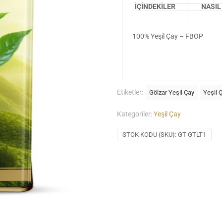
İÇİNDEKİLER
NASIL
100% Yeşil Çay – FBOP
Etiketler:
Gölzar Yeşil Çay
Yeşil 
Kategoriler:
Yeşil Çay
STOK KODU (SKU):
GT-GTLT1