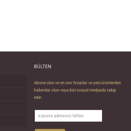
BÜLTEN
Abone olun ve en son fırsatlar ve yeni ürünlerden
haberdar olun veya bizi sosyal medyada takip
edin