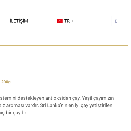
İLETİŞİM
TR
: 200g
temini destekleyen antioksidan çay. Yeşil çayımızın
iz aroması vardır. Sri Lanka’nın en iyi çay yetiştirilen
ş bir çaydır.