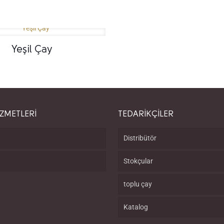
Yeşil Çay
İZMETLERİ
TEDARİKÇİLER
Distribütör
Stokçular
toplu çay
Katalog