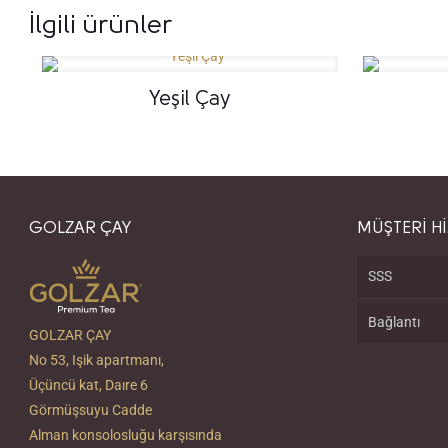
İlgili ürünler
Yeşil Çay
GOLZAR ÇAY
MÜŞTERİ H
SSS
Bağlantı
GOLZAR ÇAY
No 53, Işik apartmanı,
Üçüncü kat, Daıre 6
Görmüşsuyu Cadde
Alman konsolosluğu karşısında