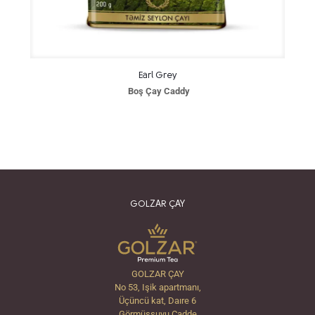
Earl Grey
Boş Çay Caddy
GOLZAR ÇAY
GOLZAR ÇAY
No 53, Işik apartmanı,
Üçüncü kat, Daıre 6
Görmüşsuyu Cadde