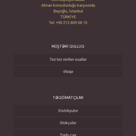
Alman konsolosluğu karşısında
Beyoğlu, İstanbul
TÜRKİYE
Tel: +90 212 809 08 15
MÜŞTƏRİ QULLUQ
Tez-tez verilən suallar
Əlaqə
TƏQDİMATÇILAR
Distribyutor
Stokçular
Toplu çay